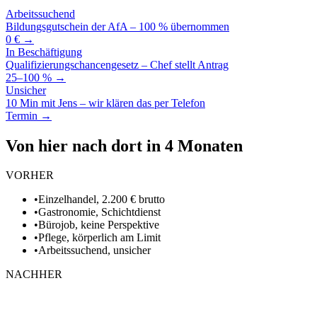
Arbeitssuchend
Bildungsgutschein der AfA – 100 % übernommen
0 € →
In Beschäftigung
Qualifizierungschancengesetz – Chef stellt Antrag
25–100 % →
Unsicher
10 Min mit Jens – wir klären das per Telefon
Termin →
Von hier nach dort in 4 Monaten
VORHER
•
Einzelhandel, 2.200 € brutto
•
Gastronomie, Schichtdienst
•
Bürojob, keine Perspektive
•
Pflege, körperlich am Limit
•
Arbeitssuchend, unsicher
NACHHER