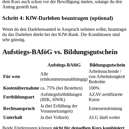
dem Kurs auch schon vor der Bewilligung starten, solange du den
Antrag gestellt hast.
Schritt 4: KfW-Darlehen beantragen (optional)
Wenn du den Darlehensanteil in Anspruch nehmen willst, beantragst
du das Darlehen direkt bei der KfW-Bank. Die Konditionen sind
sehr günstig.
Aufstiegs-BAföG vs. Bildungsgutschein
Aufstiegs-BAföG
Bildungsgutschein
Arbeitssuchende /
Alle
Für wen
von Arbeitslosigkeit
(einkommensunabhängig)
Bedrohte
Kostenübernahme
ca. 75% (bei Bestehen)
100%
Aufstiegsfortbildungen
AZAV-zertifizierte
Fortbildungsart
(IHK, HWK)
Kurse
Ja (bei Erfüllung der
Rechtsanspruch
Ermessensleistung
Voraussetzungen)
Unterhalt
Ja (bei Vollzeit)
ALG läuft weiter
Beide Förderungen können
nicht für denselben Kurs kombiniert